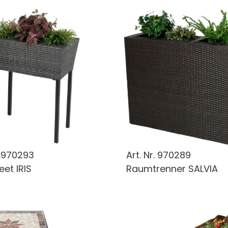
.
970293
Art. Nr.
970289
et IRIS
Raumtrenner SALVIA