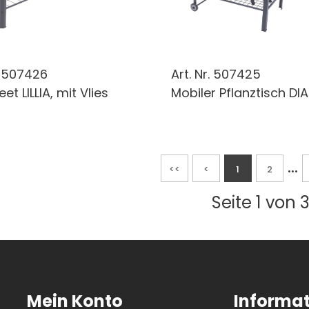
.
507426
Art. Nr.
507425
t LILLIA, mit Vlies
Mobiler Pflanztisch DI
...
<<
<
1
2
Seite 1 von 
Mein Konto
Informa