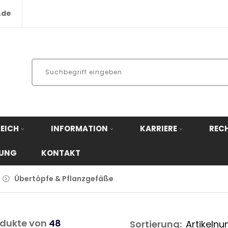
.de
EICH
INFORMATION
KARRIERE
REC
RUNG
KONTAKT
Übertöpfe & Pflanzgefäße
dukte von
48
Sortierung: