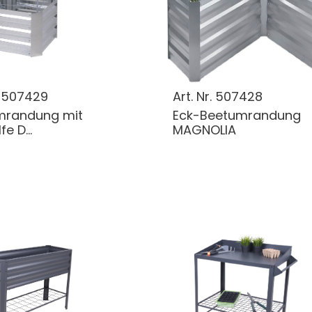
.
507429
Art. Nr.
507428
mrandung mit
Eck-Beetumrandung
fe D...
MAGNOLIA