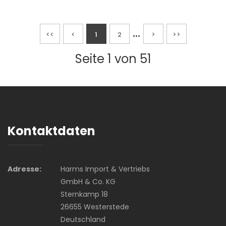
...
<<
<
1
2
>
>>
Seite 1 von 51
Kontaktdaten
Adresse:
Harms Import & Vertriebs
GmbH & Co. KG
Sternkamp 18
26655 Westerstede
Deutschland