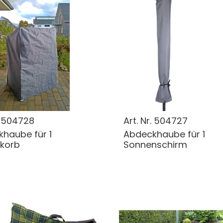
.
504728
Art. Nr.
504727
haube für 1
Abdeckhaube für 1
korb
Sonnenschirm