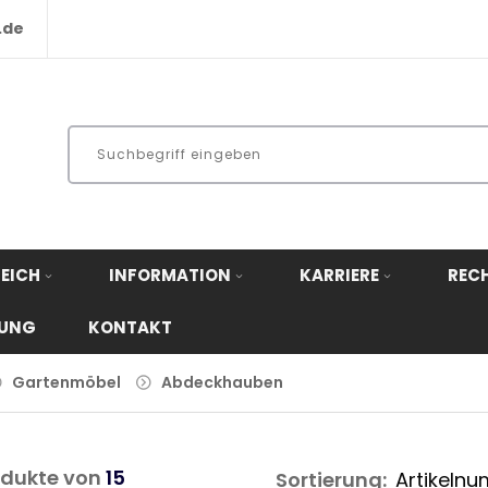
.de
EICH
INFORMATION
KARRIERE
REC
RUNG
KONTAKT
Gartenmöbel
Abdeckhauben
dukte von
15
Sortierung: