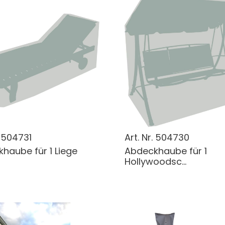
.
504731
Art. Nr.
504730
haube für 1 Liege
Abdeckhaube für 1
Hollywoodsc...