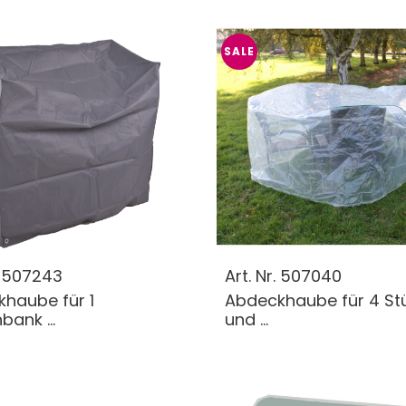
SALE
.
507243
Art. Nr.
507040
haube für 1
Abdeckhaube für 4 St
ank ...
und ...