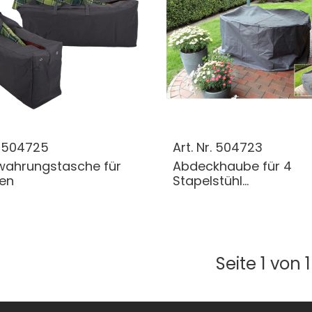
.
504725
Art. Nr.
504723
wahrungstasche für
Abdeckhaube für 4
en
Stapelstühl...
Seite 1 von 1