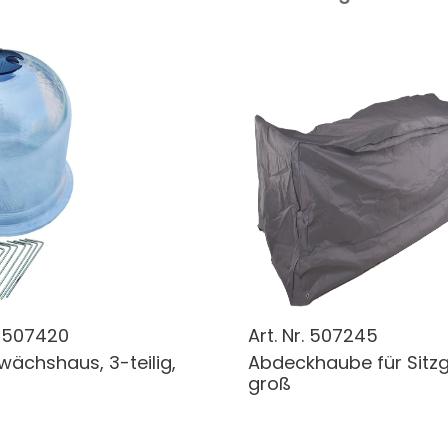
.
507420
Art. Nr.
507245
wächshaus, 3-teilig,
Abdeckhaube für Sitz
groß