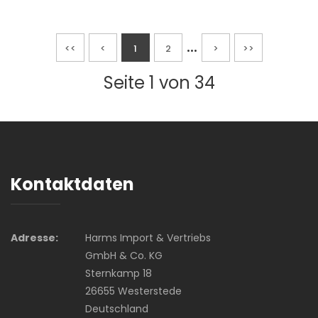
...
<<
<
1
2
>
>>
Seite 1 von 34
Kontaktdaten
Adresse:
Harms Import & Vertriebs
GmbH & Co. KG
Sternkamp 18
26655 Westerstede
Deutschland