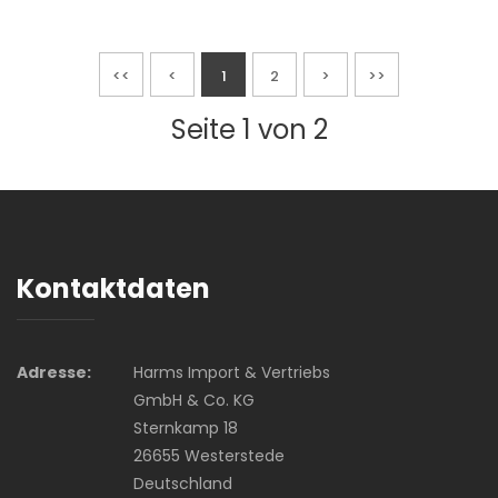
<<
<
1
2
>
>>
Seite 1 von 2
Kontaktdaten
Adresse:
Harms Import & Vertriebs
GmbH & Co. KG
Sternkamp 18
26655 Westerstede
Deutschland