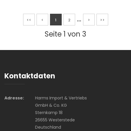
...
<<
<
1
2
>
>>
Seite 1 von 3
Kontaktdaten
Adresse:
Harms Import & Vertriebs
GmbH & Co. KG
Sternkamp 18
26655 Westerstede
Deutschland