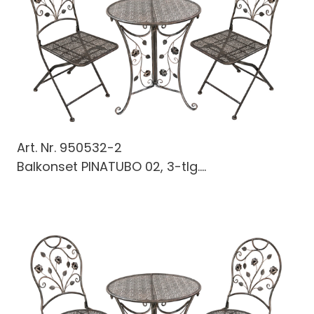
Art. Nr.
950532-2
Balkonset PINATUBO 02, 3-tlg....