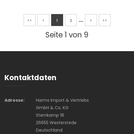
...
<<
<
1
2
>
>>
Seite 1 von 9
Kontaktdaten
Adresse:
Harms Import & Vertriebs
GmbH & Co. KG
Sternkamp 18
26655 Westerstede
Deutschland