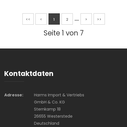
...
<<
<
1
2
>
>>
Seite 1 von 7
Kontaktdaten
Adresse:
Harms Import & Vertriebs
GmbH & Co. KG
Sternkamp 18
26655 Westerstede
Deutschland