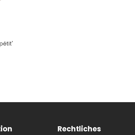
étit'
tion
Rechtliches