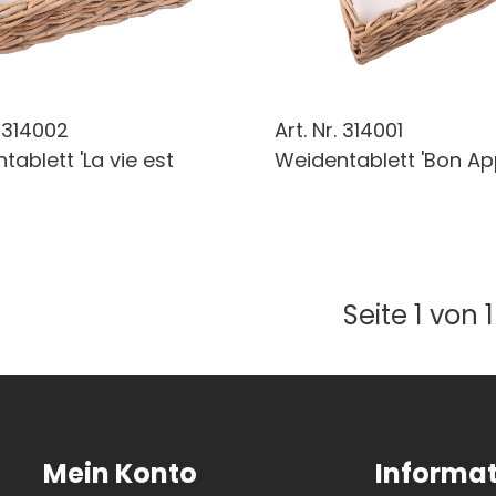
.
314002
Art. Nr.
314001
tablett 'La vie est
Weidentablett 'Bon App
Seite 1 von 1
Mein Konto
Informa