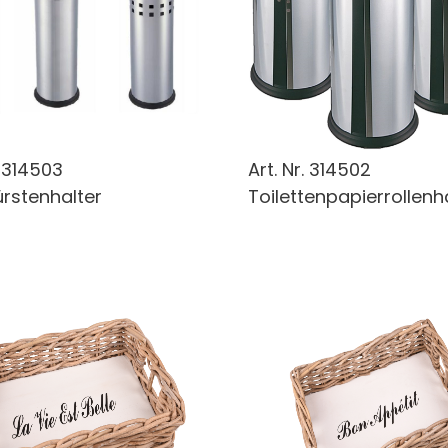
.
314503
Art. Nr.
314502
rstenhalter
Toilettenpapierrollenhal