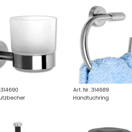
.
314690
Art. Nr.
314689
utzbecher
Handtuchring