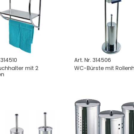
.
314510
Art. Nr.
314506
chhalter mit 2
WC-Bürste mit Rollenh
en