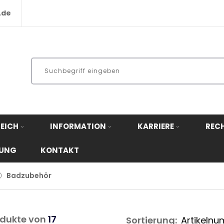
.de
EICH
INFORMATION
KARRIERE
REC
RUNG
KONTAKT
Badzubehör
dukte von
17
Sortierung: