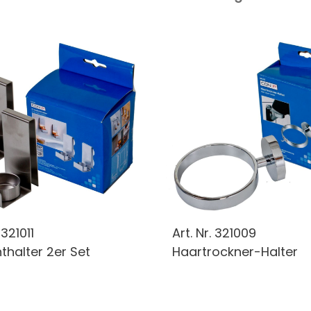
.
321011
Art. Nr.
321009
thalter 2er Set
Haartrockner-Halter