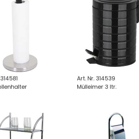
.
314581
Art. Nr.
314539
lenhalter
Mülleimer 3 ltr.