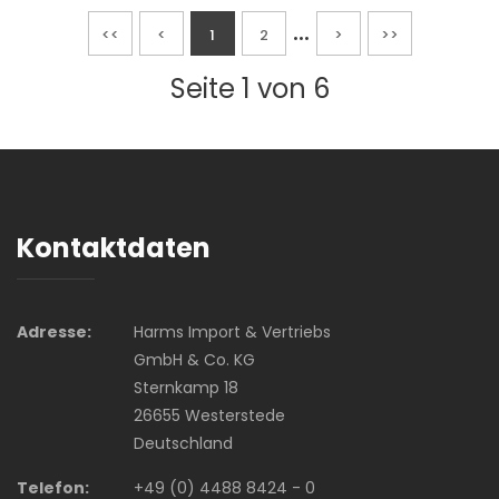
...
<<
<
1
2
>
>>
Seite 1 von 6
Kontaktdaten
Adresse:
Harms Import & Vertriebs
GmbH & Co. KG
Sternkamp 18
26655 Westerstede
Deutschland
Telefon:
+49 (0) 4488 8424 - 0